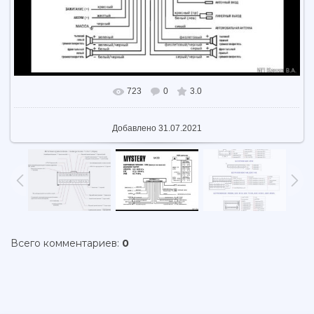
723
0
3.0
В реальном размере
963x592
/ 72.2Kb
Добавлено
31.07.2021
Всего комментариев
:
0