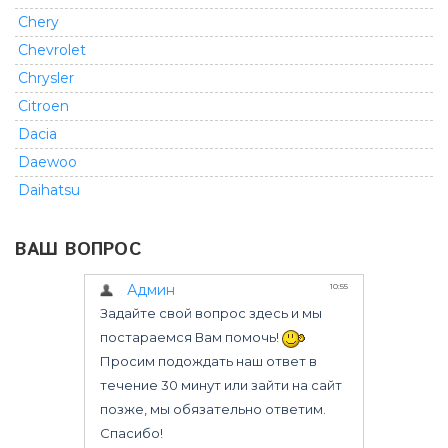
Chery
Chevrolet
Chrysler
Citroen
Dacia
Daewoo
Daihatsu
Dodge
ВАШ ВОПРОС
Fiat
Ford
GMC
Geely
Great Wall
Honda
Infiniti
Isuzu