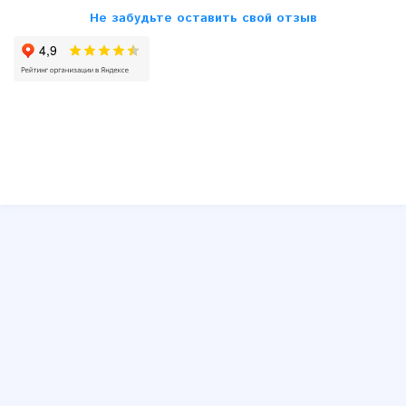
Не забудьте оставить свой отзыв
SsangYong
Subaru
Suzuki
Toyota
VW
Volvo
Другие
Юмор
Схемы принципиальные и распиновки блоков ECU, ЭБУ,
ЭСУД
Распиновки штатных и типовых автомагнитол
Устройство автомобиля