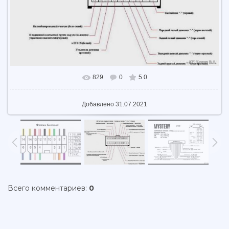
829
0
5.0
В реальном размере
1024x682
/ 81.3Kb
Добавлено
31.07.2021
Всего комментариев
:
0