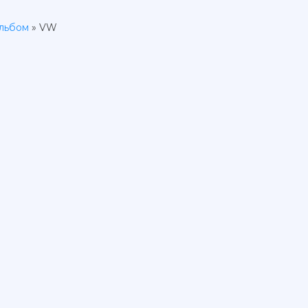
льбом
» VW