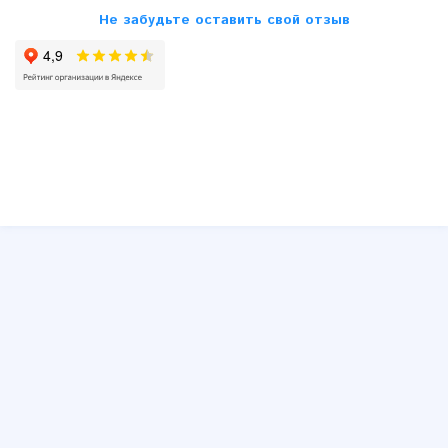
Не забудьте оставить свой отзыв
SsangYong
Subaru
Suzuki
Toyota
VW
Volvo
Другие
Юмор
Схемы принципиальные и распиновки блоков ECU, ЭБУ,
ЭСУД
Распиновки штатных и типовых автомагнитол
Устройство автомобиля