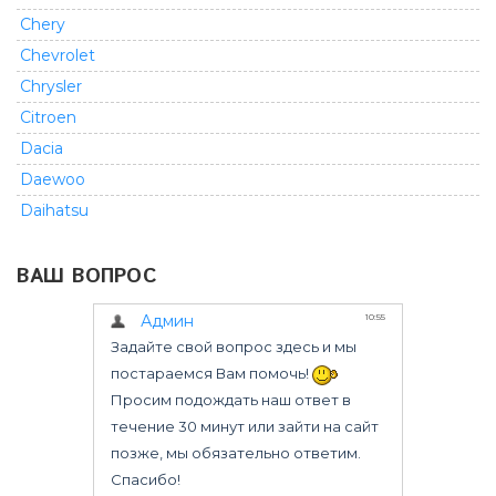
Chery
Chevrolet
Chrysler
Citroen
Dacia
Daewoo
Daihatsu
Dodge
ВАШ ВОПРОС
Fiat
Ford
GMC
Geely
Great Wall
Honda
Infiniti
Isuzu