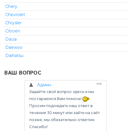
Chery
Chevrolet
Chrysler
Citroen
Dacia
Daewoo
Daihatsu
Dodge
ВАШ ВОПРОС
Fiat
Ford
GMC
Geely
Great Wall
Honda
Infiniti
Isuzu