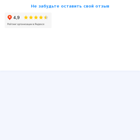
Не забудьте оставить свой отзыв
SsangYong
Subaru
Suzuki
Toyota
VW
Volvo
Другие
Юмор
Схемы принципиальные и распиновки блоков ECU, ЭБУ,
ЭСУД
Распиновки штатных и типовых автомагнитол
Устройство автомобиля