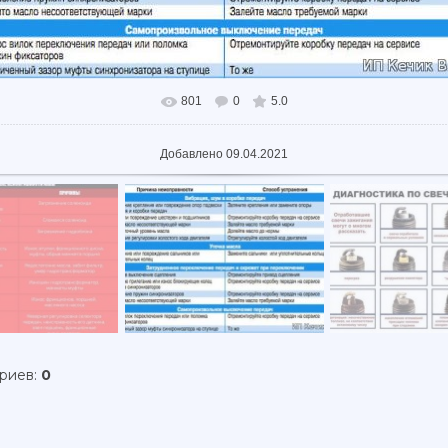
801
0
5.0
В реальном размере
650x402
/ 84.6Kb
Добавлено
09.04.2021
ариев
:
0