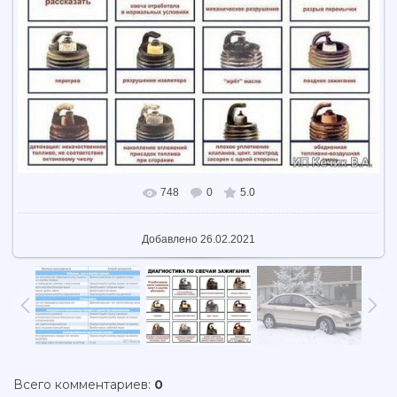
748
0
5.0
В реальном размере
604x419
/ 62.5Kb
Добавлено
26.02.2021
Всего комментариев
:
0