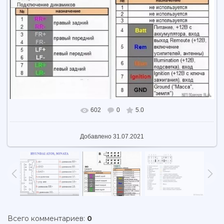
602
0
5.0
В реальном размере
914x765
/ 99.8Kb
Добавлено
31.07.2021
Всего комментариев
:
0