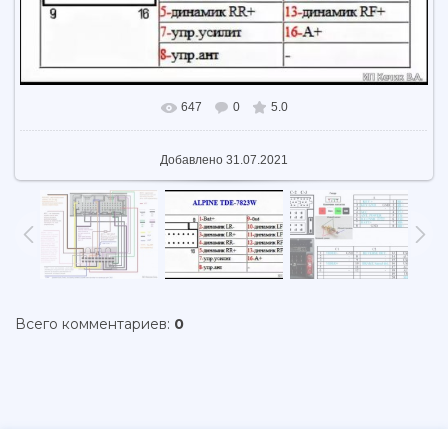
647
0
5.0
В реальном размере
902x505
/ 66.1Kb
Добавлено
31.07.2021
Всего комментариев
:
0