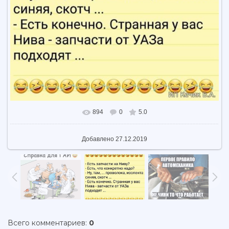
894
0
5.0
В реальном размере
604x534
/ 387.2Kb
Добавлено
27.12.2019
Всего комментариев
:
0