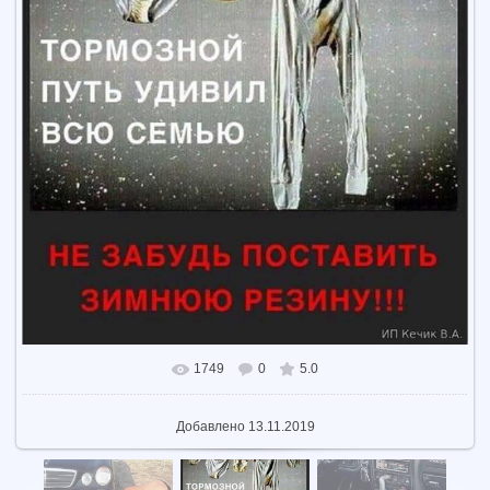
1749
0
5.0
В реальном размере
750x741
/ 72.8Kb
Добавлено
13.11.2019