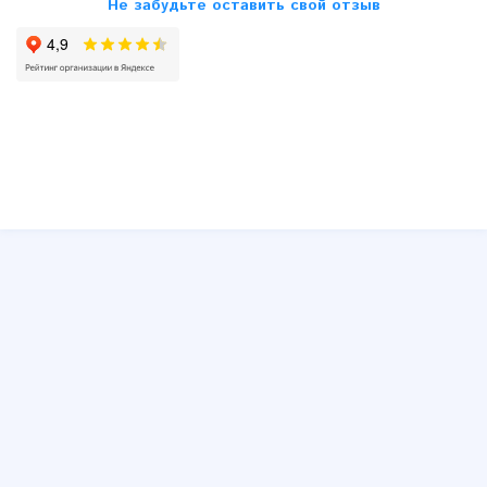
Не забудьте оставить свой отзыв
SsangYong
Subaru
Suzuki
Toyota
VW
Volvo
Другие
Юмор
Схемы принципиальные и распиновки блоков ECU, ЭБУ,
ЭСУД
Распиновки штатных и типовых автомагнитол
Устройство автомобиля