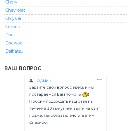
Chery
Chevrolet
Chrysler
Citroen
Dacia
Daewoo
Daihatsu
Dodge
ВАШ ВОПРОС
Fiat
Ford
GMC
Geely
Great Wall
Honda
Infiniti
Isuzu