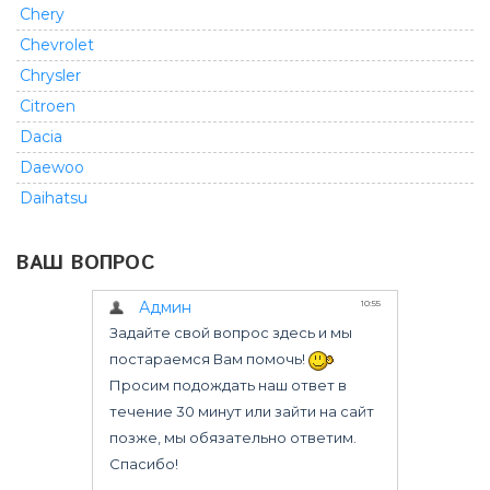
Chery
Chevrolet
Chrysler
Citroen
Dacia
Daewoo
Daihatsu
Dodge
ВАШ ВОПРОС
Fiat
Ford
GMC
Geely
Great Wall
Honda
Infiniti
Isuzu