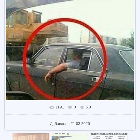
1191
0
5.0
В реальном размере
1598x1600
/ 209.0Kb
Добавлено
21.03.2020