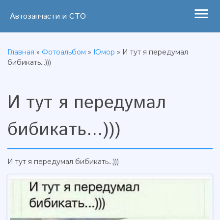
menu
Автозапчасти и СТО
Главная
»
Фотоальбом
»
Юмор
» И тут я передумал
бибикать...)))
И тут я передумал
бибикать...)))
И тут я передумал бибикать...)))