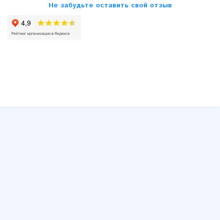
Не забудьте оставить свой отзыв
SsangYong
Subaru
Suzuki
Toyota
VW
Volvo
Другие
Юмор
Схемы принципиальные и распиновки блоков ECU, ЭБУ,
ЭСУД
Распиновки штатных и типовых автомагнитол
Устройство автомобиля