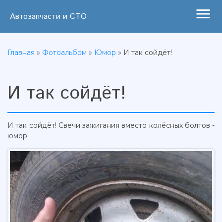
menu
Автозапчасти и СТО
Главная
»
Фотоальбом
»
Юмор
» И так сойдёт!
И так сойдёт!
И так сойдёт! Свечи зажигания вместо колёсных болтов -
юмор.