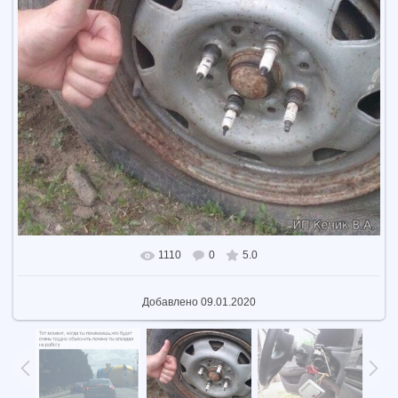
1110
0
5.0
В реальном размере
604x604
/ 79.0Kb
Добавлено
09.01.2020