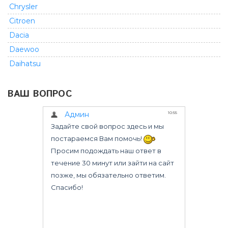
Chrysler
Citroen
Dacia
Daewoo
Daihatsu
Dodge
ВАШ ВОПРОС
Fiat
Ford
GMC
Geely
Great Wall
Honda
Infiniti
Isuzu
Iveco
Jeep