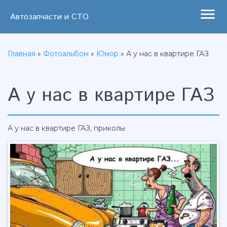
menu
Автозапчасти и СТО
Главная
»
Фотоальбом
»
Юмор
» А у нас в квартире ГАЗ
А у нас в квартире ГАЗ
А у нас в квартире ГАЗ, приколы