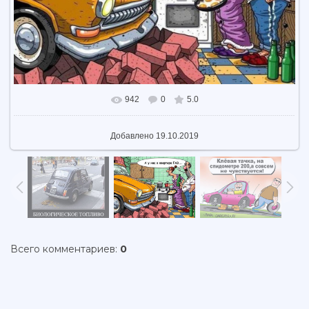
942
0
5.0
В реальном размере
700x492
/ 104.1Kb
Добавлено
19.10.2019
Всего комментариев
:
0