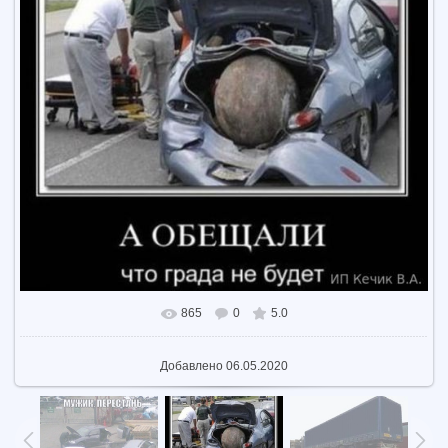
865
0
5.0
В реальном размере
608x564
/ 343.8Kb
Добавлено
06.05.2020