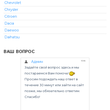
Chevrolet
Chrysler
Citroen
Dacia
Daewoo
Daihatsu
Dodge
ВАШ ВОПРОС
Fiat
Ford
GMC
Geely
Great Wall
Honda
Infiniti
Isuzu
Iveco