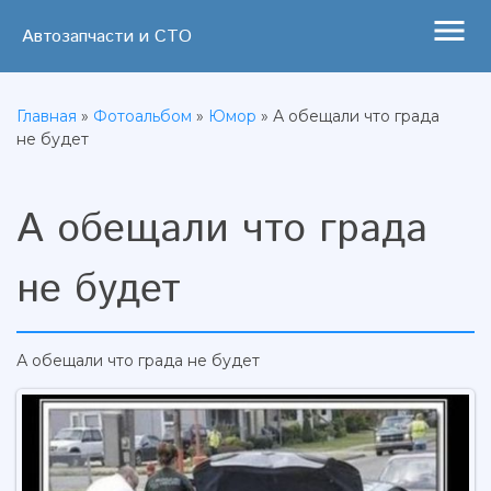
menu
Автозапчасти и СТО
Главная
»
Фотоальбом
»
Юмор
» А обещали что града
не будет
А обещали что града
не будет
А обещали что града не будет