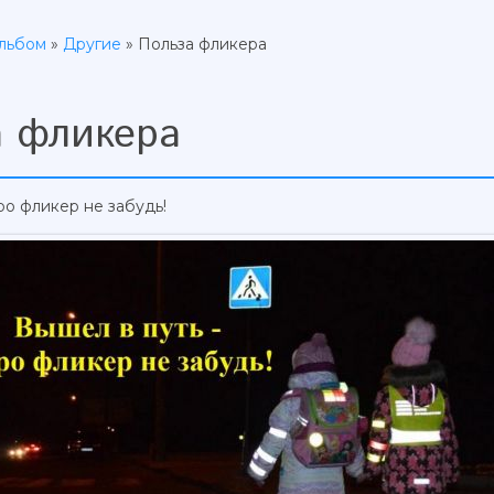
льбом
»
Другие
» Польза фликера
а фликера
ро фликер не забудь!