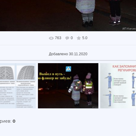
763
0
5.0
В реальном размере
1024x682
/ 58.3Kb
Добавлено
30.11.2020
ариев
:
0