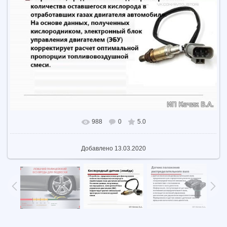
988
0
5.0
В реальном размере
604x453
/ 50.9Kb
Добавлено
13.03.2020