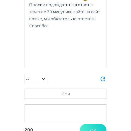
Great Wall
Honda
Infiniti
Isuzu
Iveco
Jeep
Lancia
Land Rover
Lexus
Mazda
Mercedes
Mitsubishi
Nissan
Opel
Peugeot
Renault
200