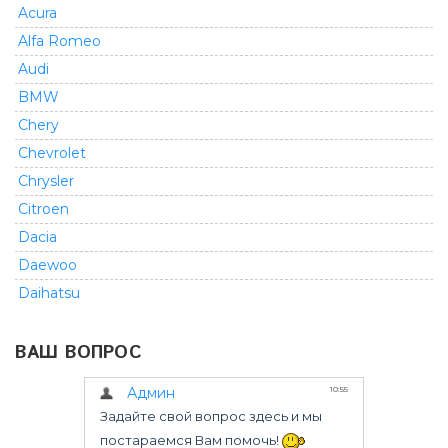
Acura
Alfa Romeo
Audi
BMW
Chery
Chevrolet
Chrysler
Citroen
Dacia
Daewoo
Daihatsu
Dodge
ВАШ ВОПРОС
Fiat
Ford
GMC
Geely