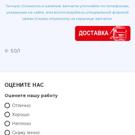
Lexus
Точную стоимость и наличие запчасти уточняйте по телефонам,
указанным на сайте, или воспользуйтесь специальной формой
Mazda
связи (Узнать стоимость) на странице запчасти.
Mercedes
Mitsubishi
Nissan
Opel
5.0
/
1
Peugeot
Renault
Rover
Saab
ОЦЕНИТЕ НАС
Seat
Оцените нашу работу
Skoda
Отлично
SsangYong
Хорошо
Subaru
Неплохо
Suzuki
Скажу лично