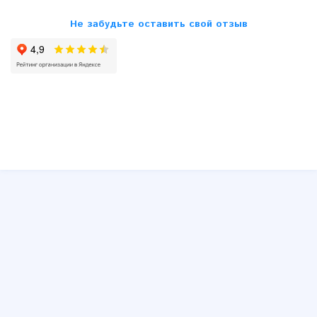
Skoda
Не забудьте оставить свой отзыв
SsangYong
Subaru
Suzuki
Toyota
VW
Volvo
Другие