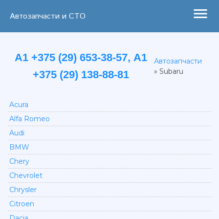
menu
Автозапчасти и СТО
А1 +375 (29) 653-38-57, А1
Автозапчасти
»
Subaru
+375 (29) 138-88-81
Acura
Alfa Romeo
Audi
BMW
Chery
Chevrolet
Chrysler
Citroen
Dacia