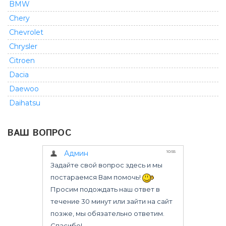
BMW
Chery
Chevrolet
Chrysler
Citroen
Dacia
Daewoo
Daihatsu
Dodge
ВАШ ВОПРОС
Fiat
Ford
GMC
Geely
Great Wall
Honda
Infiniti