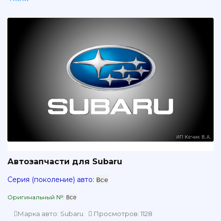
Daewoo
Daihatsu
Dodge
Fiat
Ford
GMC
Geely
Great Wall
Honda
Infiniti
Isuzu
Автозапчасти для Subaru
Iveco
Серия (поколение) авто:
Все
Jeep
Оригинальный №:
Все
Lancia
Land Rover
Марка авто: Subaru
Просмотров: 1128