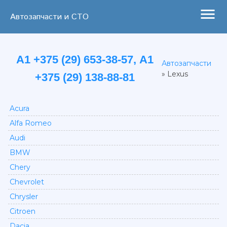
menu
Автозапчасти и СТО
А1 +375 (29) 653-38-57, А1
Автозапчасти
»
Lexus
+375 (29) 138-88-81
Acura
Alfa Romeo
Audi
BMW
Chery
Chevrolet
Chrysler
Citroen
Dacia