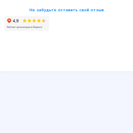
Skoda
Не забудьте оставить свой отзыв
SsangYong
Subaru
Suzuki
Toyota
VW
Volvo
Другие