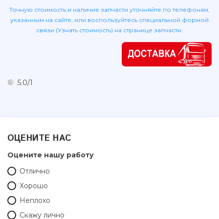
Lexus
Точную стоимость и наличие запчасти уточняйте по телефонам,
указанным на сайте, или воспользуйтесь специальной формой
Mazda
связи (Узнать стоимость) на странице запчасти.
Mercedes
Mitsubishi
Nissan
Opel
5.0
/
1
Peugeot
Renault
Rover
Saab
ОЦЕНИТЕ НАС
Seat
Оцените нашу работу
Skoda
Отлично
SsangYong
Хорошо
Subaru
Неплохо
Suzuki
Скажу лично