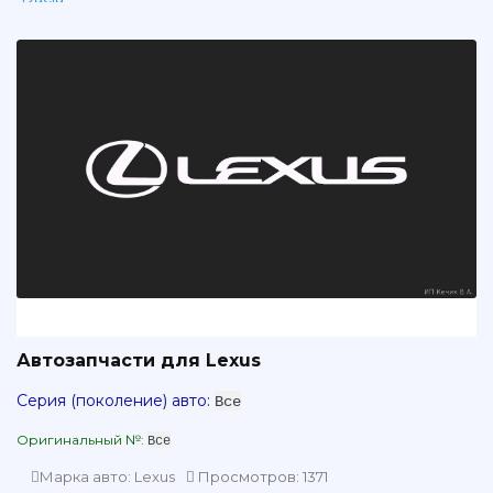
Daewoo
Daihatsu
Dodge
Fiat
Ford
GMC
Geely
Great Wall
Honda
Infiniti
Isuzu
Автозапчасти для Lexus
Iveco
Серия (поколение) авто:
Все
Jeep
Оригинальный №:
Все
Lancia
Land Rover
Марка авто: Lexus
Просмотров: 1371