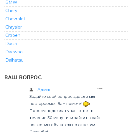
BMW
Chery
Chevrolet
Chrysler
Citroen
Dacia
Daewoo
Daihatsu
Dodge
ВАШ ВОПРОС
Fiat
Ford
GMC
Geely
Great Wall
Honda
Infiniti