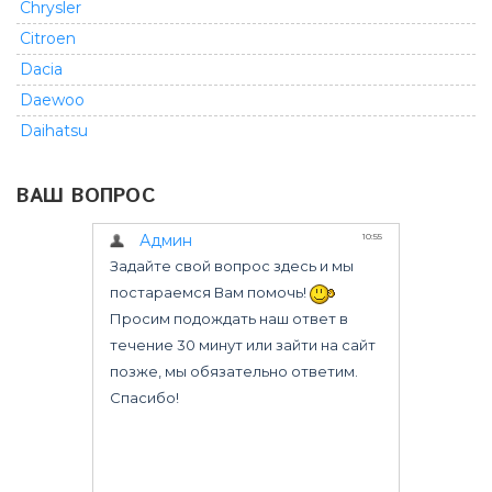
Chrysler
Citroen
Dacia
Daewoo
Daihatsu
Dodge
ВАШ ВОПРОС
Fiat
Ford
GMC
Geely
Great Wall
Honda
Infiniti
Isuzu
Iveco
Jeep