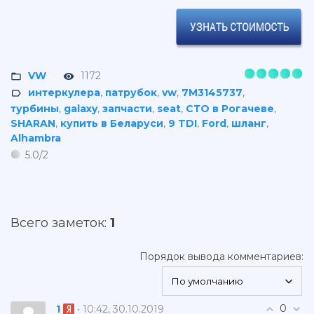
VW
1172
интеркулера
,
патрубок
,
vw
,
7M3145737
,
турбины
,
galaxy
,
запчасти
,
seat
,
СТО в Рогачеве
,
SHARAN
,
купить в Беларуси
,
9 TDI
,
Ford
,
шланг
,
Alhambra
5.0
/
2
Всего заметок
:
1
Порядок вывода комментариев:
0
1
• 10:42, 30.10.2019