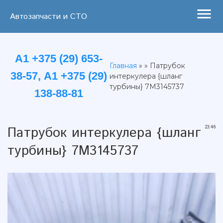
menu
Автозапчасти и СТО
А1 +375 (29) 653-
Главная
» » Патрубок
38-57, А1 +375 (29)
интеркулера {шланг
турбины} 7M3145737
138-88-81
Патрубок интеркулера {шланг
23:46
турбины} 7M3145737