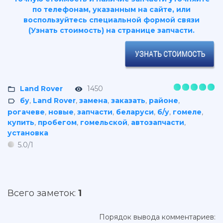
по телефонам, указанным на сайте, или
воспользуйтесь специальной формой связи
(Узнать стоимость) на странице запчасти.
Land Rover
1450
бу
,
Land Rover
,
замена
,
заказать
,
районе
,
рогачеве
,
новые
,
запчасти
,
беларуси
,
б/у
,
гомеле
,
купить
,
пробегом
,
гомельской
,
автозапчасти
,
установка
5.0
/
1
Всего заметок
:
1
Порядок вывода комментариев: