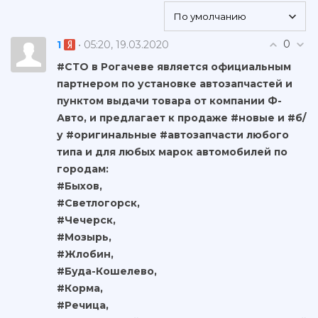
0
1
• 05:20, 19.03.2020
#СТО в Рогачеве является официальным
партнером по установке автозапчастей и
пунктом выдачи товара от компании Ф-
Авто, и предлагает к продаже #новые и #б/
у #оригинальные #автозапчасти любого
типа и для любых марок автомобилей по
городам:
#Быхов,
#Светлогорск,
#Чечерск,
#Мозырь,
#Жлобин,
#Буда-Кошелево,
#Корма,
#Речица,