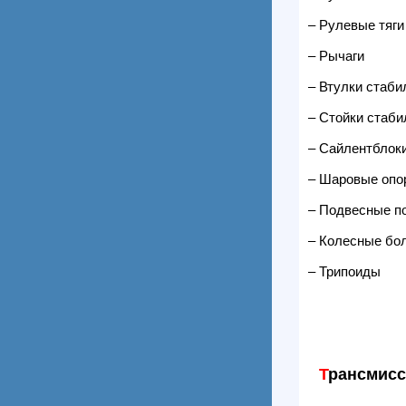
– Рулевые тяги
– Рычаги
– Втулки стаби
– Стойки стаби
– Сайлентблок
– Шаровые опо
– Подвесные п
– Колесные бо
– Трипоиды
Т
рансмис