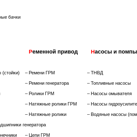
ные бачки
Р
еменной привод
Н
асосы и помпы
 (стойки)
– Ремени ГРМ
– ТНВД
– Ремени генератора
– Топливные насосы
и
– Ролики ГРМ
– Насосы омывателя
– Натяжные ролики ГРМ
– Насосы гидроусилит
– Натяжные ролики
– Водяные насосы (по
одшипники
генератора
нечники
– Цепи ГРМ