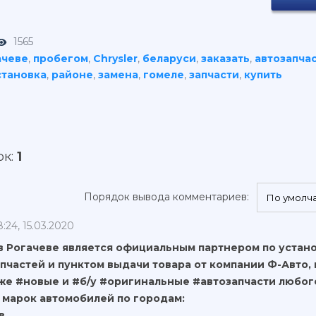
1565
ачеве
,
пробегом
,
Chrysler
,
беларуси
,
заказать
,
автозапча
становка
,
районе
,
замена
,
гомеле
,
запчасти
,
купить
ок
:
1
Порядок вывода комментариев:
8:24, 15.03.2020
в Рогачеве является официальным партнером по устан
пчастей и пунктом выдачи товара от компании Ф-Авто, 
же #новые и #б/у #оригинальные #автозапчасти любого
 марок автомобилей по городам:
хов,