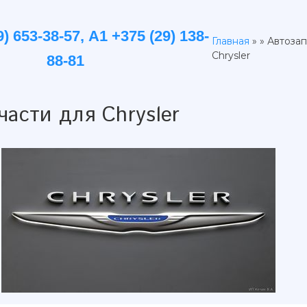
) 653-38-57, А1 +375 (29) 138-
Главная
» » Автоза
Chrysler
88-81
части для Chrysler