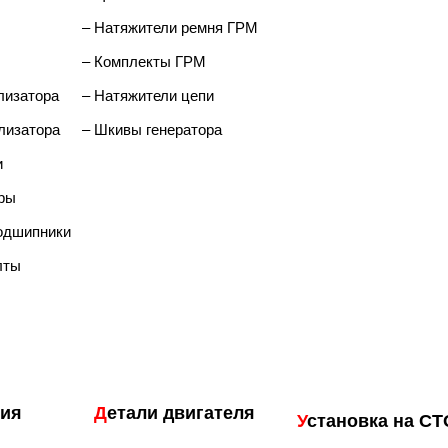
– Натяжители ремня ГРМ
– Комплекты ГРМ
лизатора
– Натяжители цепи
лизатора
– Шкивы генератора
и
ры
одшипники
лты
сия
Д
етали двигателя
У
становка на С