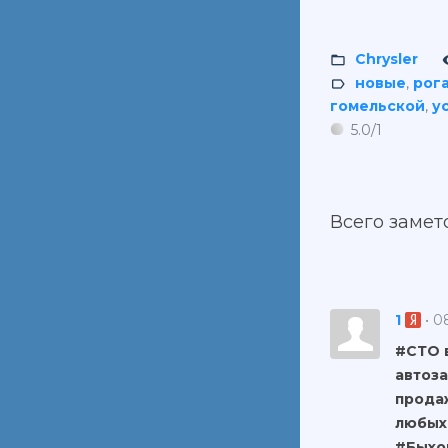
Chrysler
новые
,
рог
гомельской
,
у
5.0
/
1
Всего замет
1
• 0
#СТО 
автоза
прода
любых
#Бы