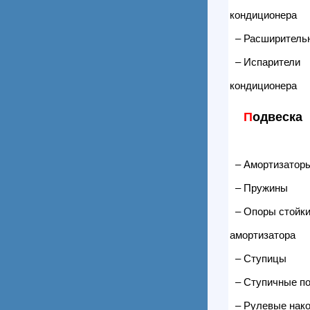
кондиционера
– Расширитель
– Испарители
кондиционера
П
одвеска
– Амортизаторы
– Пружины
– Опоры стойк
амортизатора
– Ступицы
– Ступичные п
– Рулевые нако