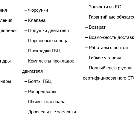
– Запчасти из ЕС
ния
– Форсунки
– Гарантийные обязате
ления
– Клапана
– Возврат
цепления
– Подушки двигателя
– Возможность доставк
– Поршневые кольца
– Работаем с почтой
– Прокладки ГБЦ
– Гибкие условия
индры
– Комплекты прокладок
– Полный спектр услуг
двигателя
сертифицированного СТ
индры
– Болты ГБЦ
– Распредвалы
– Шкивы коленвала
– Дроссельные заслонки