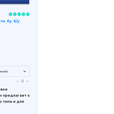
сти
,
бу
,
б/у
,
0
овке
и предлагает к
 типа и для