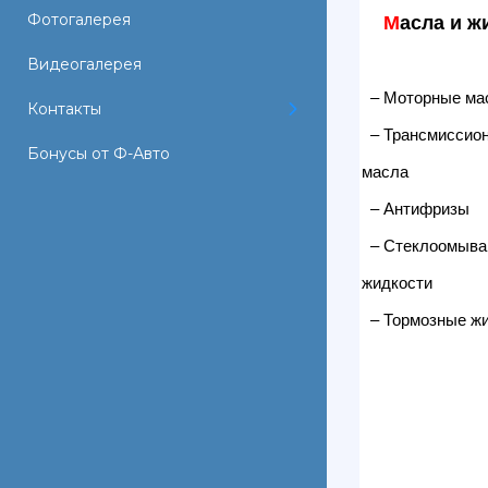
Фотогалерея
М
асла и ж
Видеогалерея
– Моторные ма
Контакты
– Трансмиссио
Бонусы от Ф-Авто
масла
– Антифризы
– Стеклоомыв
жидкости
– Тормозные жи