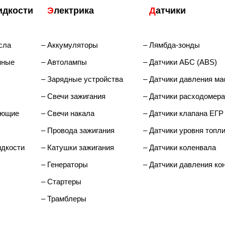
идкости
Э
лектрика
Д
атчики
сла
– Аккумуляторы
– Лямбда-зонды
нные
– Автолампы
– Датчики АБС (ABS)
– Зарядные устройства
– Датчики давления ма
– Свечи зажигания
– Датчики расходомера
ающие
– Свечи накала
– Датчики клапана ЕГР
– Провода зажигания
– Датчики уровня топл
дкости
– Катушки зажигания
– Датчики коленвала
– Генераторы
– Датчики давления ко
– Стартеры
– Трамблеры