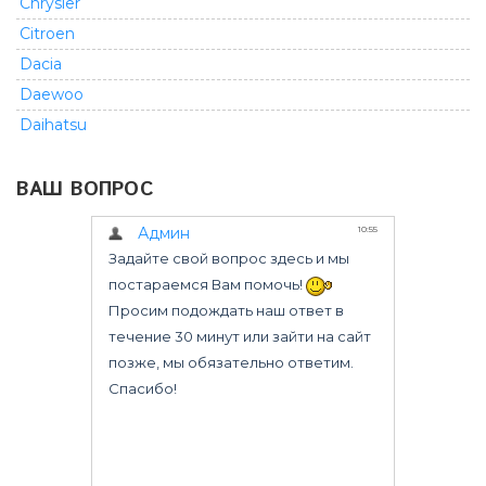
Chrysler
Citroen
Dacia
Daewoo
Daihatsu
Dodge
ВАШ ВОПРОС
Fiat
Ford
GMC
Geely
Great Wall
Honda
Infiniti
Isuzu
Iveco
Jeep