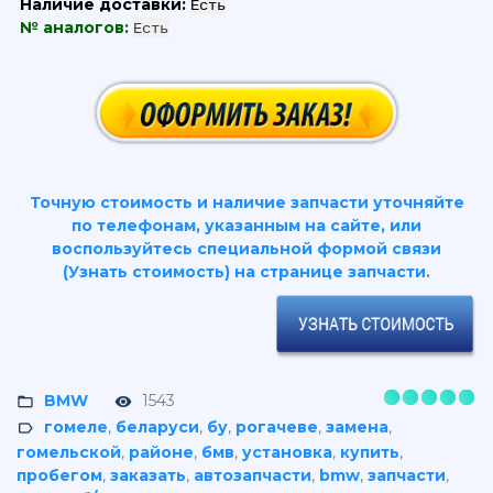
Наличие доставки:
Есть
№ аналогов:
Есть
Точную стоимость и наличие запчасти уточняйте
по телефонам, указанным на сайте, или
воспользуйтесь специальной формой связи
(Узнать стоимость) на странице запчасти.
BMW
1543
гомеле
,
беларуси
,
бу
,
рогачеве
,
замена
,
гомельской
,
районе
,
бмв
,
установка
,
купить
,
пробегом
,
заказать
,
автозапчасти
,
bmw
,
запчасти
,