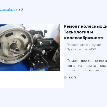
Декабрь
»
30
Ремонт колесных д
Технология и
целесообразность
Марка авто: Другие
Просмотров: 4190
Ремонт (восстановлен
одна из самых вост
услуг, которые п
шиномонтажные ма
5.0
/
3
Повышенный спрос 
услугу обусловлен п
неудовлетворительны
состоянием дорожног
в контакте с котор
происходят