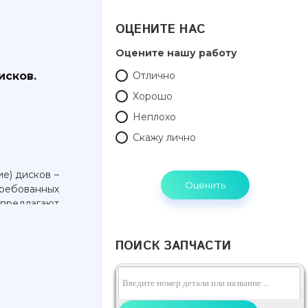
ОЦЕНИТЕ НАС
Оцените нашу работу
исков.
Отлично
Хорошо
Неплохо
Скажу лично
ие) дисков
–
ребованных
редлагают
стерские.
на данную
ПОИСК ЗАПЧАСТИ
режде всего
м
о покрытия,
ым часто и