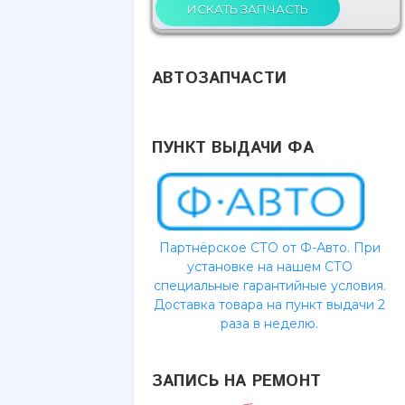
о обода.
АВТОЗАПЧАСТИ
ПУНКТ ВЫДАЧИ ФА
образность
ска зависит
особа его
Партнёрское СТО от Ф-Авто. При
и и ободья
установке на нашем СТО
тать дальше
специальные гарантийные условия.
Доставка товара на пункт выдачи 2
раза в неделю.
ЗАПИСЬ НА РЕМОНТ