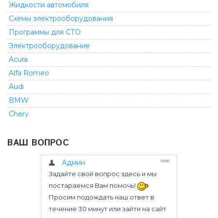
Жидкости автомобиля
Схемы электрооборудования
Программы для СТО
Электрооборудование
Acura
Alfa Romeo
Audi
BMW
Chery
Chevrolet
ВАШ ВОПРОС
Chrysler
Citroen
Dacia
Daewoo
Daihatsu
Dodge