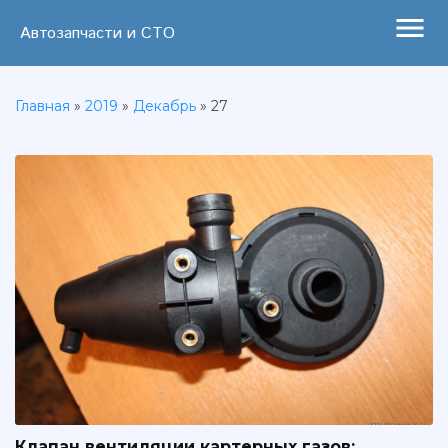
menu
Автозапчасти и СТО
Главная
»
2019
»
Декабрь
»
27
Клапан вентиляции картерных газов: