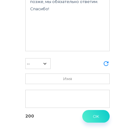
Fiat
Ford
GMC
Geely
Great Wall
Honda
Infiniti
Isuzu
Iveco
Jeep
Lancia
Land Rover
Lexus
Mazda
200
Mecedes
Mitsubishi