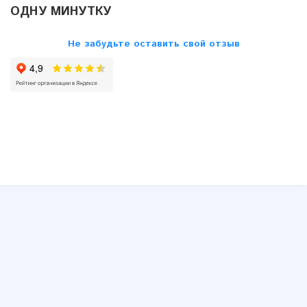
Nissan
ОДНУ МИНУТКУ
Opel
Не забудьте оставить свой отзыв
Peugeot
Renault
Saab
Seat
Skoda
SsangYong
Subaru
Suzuki
Toyota
VW
Volvo
Другие