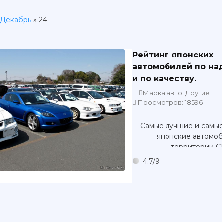
Декабрь
»
24
Рейтинг японских
автомобилей по на
и по качеству.
Марка авто: Другие
Просмотров: 18596
Самые лучшие и самы
японские автомоб
территории С
4.7
/
9
Учитывается надежнос
качество, комфорт, эк
Рейтинг японских авт
надежности и по к
Ежегодные р