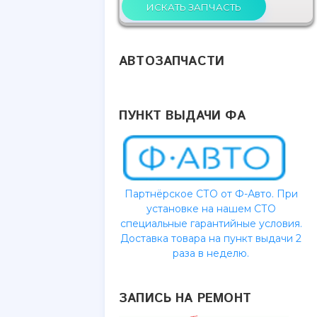
брендов,
изучении
теристик,
зопасности,
АВТОЗАПЧАСТИ
пулярности
, приводят
 выводу –
ПУНКТ ВЫДАЧИ ФА
илей нет.
ство не
от поломок,
зность не
российских
шевизна гов
Партнёрское СТО от Ф-Авто. При
установке на нашем СТО
специальные гарантийные условия.
Доставка товара на пункт выдачи 2
раза в неделю.
ЗАПИСЬ НА РЕМОНТ