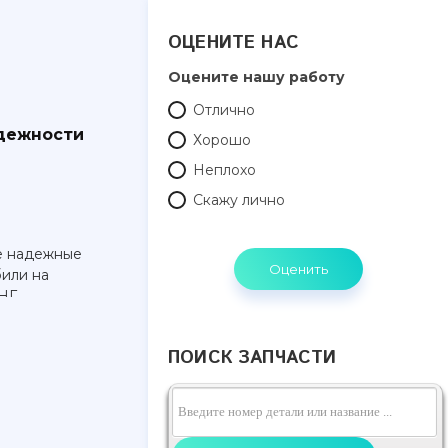
ОЦЕНИТЕ НАС
Оцените нашу работу
Отлично
дежности
Хорошо
Неплохо
Скажу лично
е надежные
или на
НГ.
ть, пробег,
ологичность.
ПОИСК ЗАПЧАСТИ
омобилей по
ачеству.
ейтинги