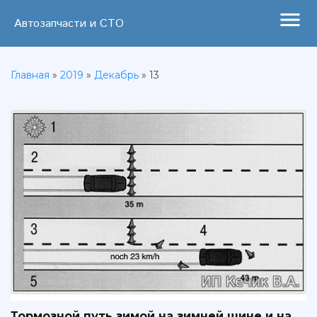
menu
Автозапчасти и СТО
Главная
»
2019
»
Декабрь
»
13
Тормозной путь зимой на зимней шине и на