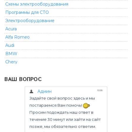
Схемы электрооборудования
Программы для СТО
Электрооборудование
Acura
Alfa Romeo
Audi
BMW
Chery
Chevrolet
ВАШ ВОПРОС
Chrysler
Citroen
Dacia
Daewoo
Daihatsu
Dodge
Fiat