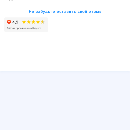
Opel
Не забудьте оставить свой отзыв
Peugeot
Renault
Saab
Seat
Skoda
SsangYong
Subaru
Suzuki
Toyota
VW
Volvo
Другие