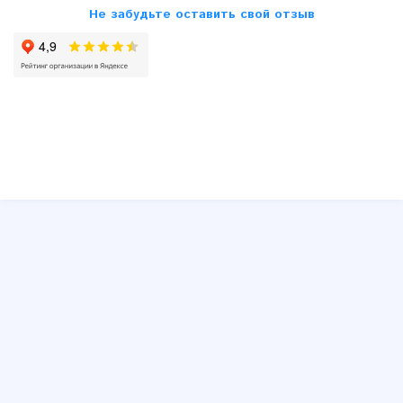
Не забудьте оставить свой отзыв
Peugeot
Renault
Saab
Seat
Skoda
SsangYong
Subaru
Suzuki
Toyota
VW
Volvo
Другие