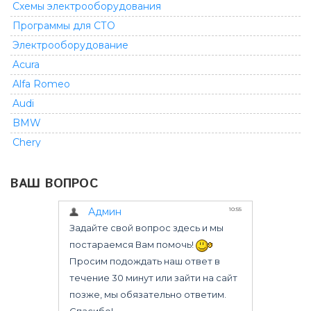
Схемы электрооборудования
Программы для СТО
Электрооборудование
Acura
Alfa Romeo
Audi
BMW
Chery
Chevrolet
ВАШ ВОПРОС
Chrysler
Citroen
Dacia
Daewoo
Daihatsu
Dodge
Fiat