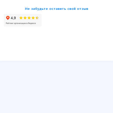
Opel
Не забудьте оставить свой отзыв
Peugeot
Renault
Saab
Seat
Skoda
SsangYong
Subaru
Suzuki
Toyota
VW
Volvo
Другие