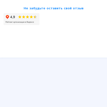
Opel
Не забудьте оставить свой отзыв
Peugeot
Renault
Saab
Seat
Skoda
SsangYong
Subaru
Suzuki
Toyota
VW
Volvo
Другие