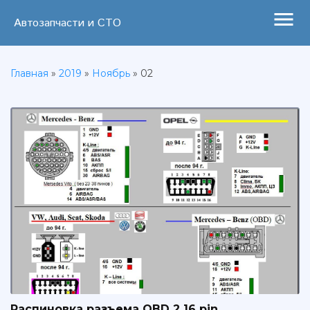
menu
Автозапчасти и СТО
Главная
»
2019
»
Ноябрь
»
02
Распиновка разъема OBD 2 16 pin