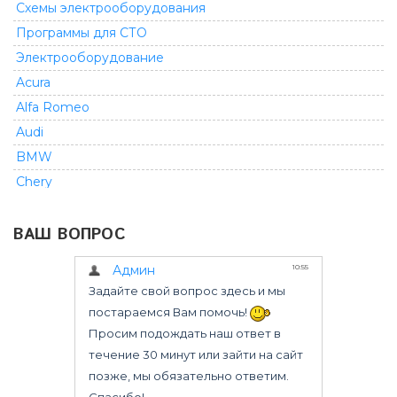
Схемы электрооборудования
Программы для СТО
Электрооборудование
Acura
Alfa Romeo
Audi
BMW
Chery
Chevrolet
ВАШ ВОПРОС
Chrysler
Citroen
Dacia
Daewoo
Daihatsu
Dodge
Fiat