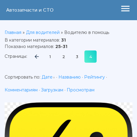
menu
Автозапчасти и СТО
Главная
»
Для водителей
» Водителю в помощь
В категории материалов
:
31
Показано материалов
:
25-31
Страницы
:
1
2
3
4
Сортировать по
:
Дате
·
Названию
·
Рейтингу
·
Комментариям
·
Загрузкам
·
Просмотрам