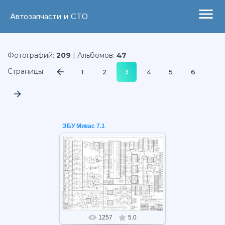
menu
Автозапчасти и СТО
Фотографий:
209
| Альбомов:
47
Страницы
:
1
2
3
4
5
6
ЭБУ Микас 7.1
26.05.2021
ЭБУ Микас 7.1
1257
5.0