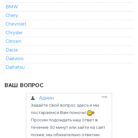
BMW
Chery
Chevrolet
Chrysler
Citroen
Dacia
Daewoo
Daihatsu
Dodge
ВАШ ВОПРОС
Fiat
Ford
GMC
Geely
Great Wall
Honda
Infiniti