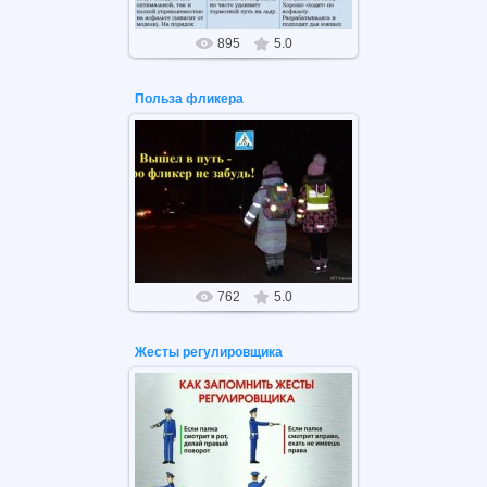
895
5.0
Польза фликера
30.11.2020
Вышел в путь, про фликер не
забудь!
762
5.0
Жесты регулировщика
30.11.2020
Жесты регулировщика ПДД