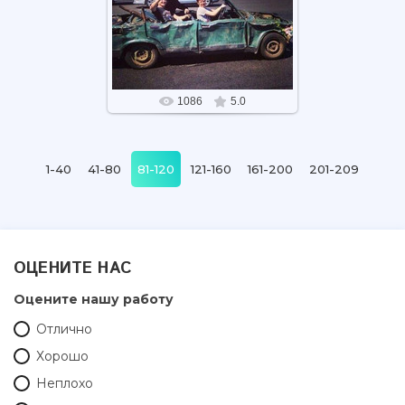
06.05.2020
Как я тебя узнаю? Я буду в
зеленом кабриолете
1086
5.0
1-40
41-80
81-120
121-160
161-200
201-209
ОЦЕНИТЕ НАС
Оцените нашу работу
Отлично
Хорошо
Неплохо