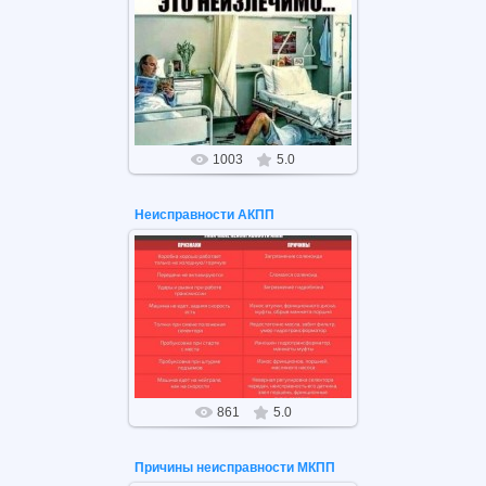
22.05.2021
Когда водитель КАМАЗа попал в
больницу. Это неизлечимо...
1003
5.0
Неисправности АКПП
09.04.2021
Частые неисправности АКПП и их
устранение.
861
5.0
Причины неисправности МКПП