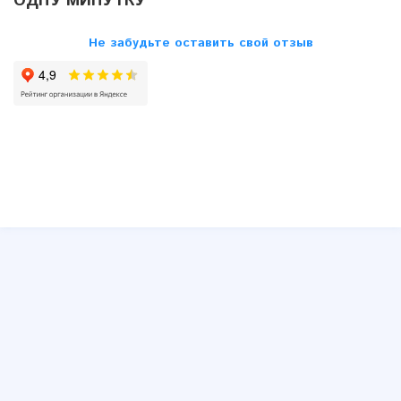
ОДНУ МИНУТКУ
Skoda
Не забудьте оставить свой отзыв
SsangYong
Subaru
Suzuki
Toyota
VW
Volvo
Другие
Юмор
Схемы принципиальные и распиновки блоков ECU, ЭБУ,
ЭСУД
Распиновки штатных и типовых автомагнитол
Устройство автомобиля