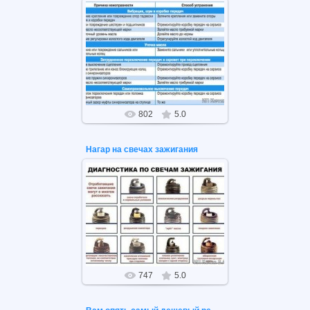
09.04.2021
Причины неисправностей и их
устранение на МКПП.
802
5.0
Нагар на свечах зажигания
26.02.2021
О чём говорит нагар и налёт на
свечах зажигания?!
747
5.0